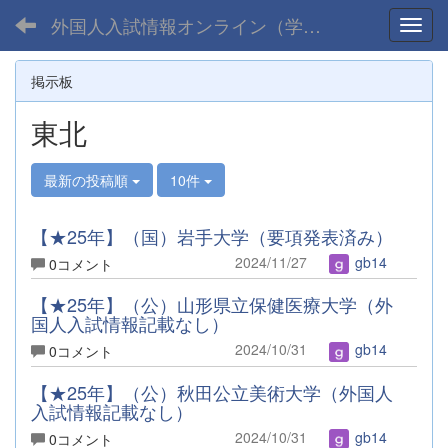
外国人入試情報オンライン（学部）
Toggl
掲示板
東北
最新の投稿順
10件
【★25年】（国）岩手大学（要項発表済み）
2024/11/27
gb14
0コメント
【★25年】（公）山形県立保健医療大学（外
国人入試情報記載なし）
2024/10/31
gb14
0コメント
【★25年】（公）秋田公立美術大学（外国人
入試情報記載なし）
2024/10/31
gb14
0コメント