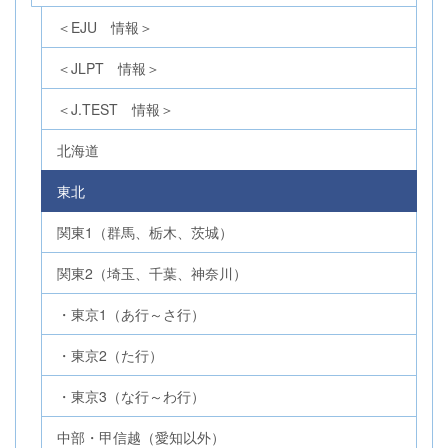
＜EJU 情報＞
＜JLPT 情報＞
＜J.TEST 情報＞
北海道
東北
関東1（群馬、栃木、茨城）
関東2（埼玉、千葉、神奈川）
・東京1（あ行～さ行）
・東京2（た行）
・東京3（な行～わ行）
中部・甲信越（愛知以外）