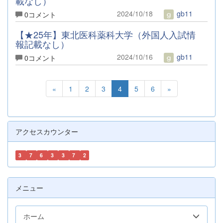
載なし）
2024/10/18
gb11
0コメント
【★25年】東北医科薬科大学（外国人入試情
報記載なし）
2024/10/16
gb11
0コメント
«
1
2
3
4
5
6
»
アクセスカウンター
3
7
6
3
3
7
2
メニュー
ホーム