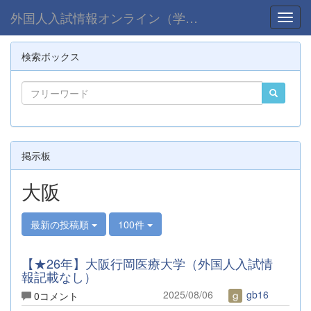
外国人入試情報オンライン（学部）
Toggl
検索ボックス
掲示板
大阪
最新の投稿順
100件
【★26年】大阪行岡医療大学（外国人入試情
報記載なし）
2025/08/06
gb16
0コメント