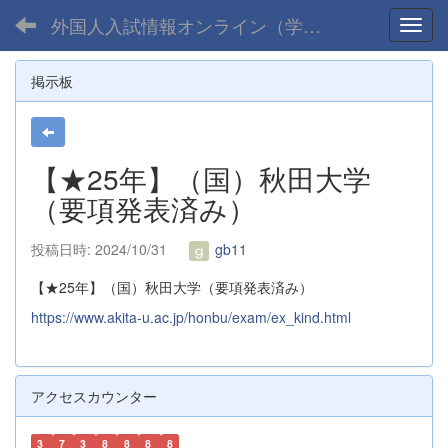
外国人入試情報オンライン（学部）
Toggl
掲示板
【★25年】（国）秋田大学
（要項発表済み）
投稿日時: 2024/10/31
gb11
【★25年】（国）秋田大学（要項発表済み）
https://www.akita-u.ac.jp/honbu/exam/ex_kind.html
アクセスカウンター
3
7
3
8
8
8
8