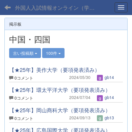
外国人入試情報オンライン（学部）
Toggl
掲示板
中国・四国
古い投稿順
100件
【★25年】美作大学（要項発表済み）
2024/05/30
gb14
0コメント
【★25年】環太平洋大学（要項発表済み）
2024/07/04
gb14
0コメント
【★25年】岡山商科大学（要項発表済み）
2024/09/13
gb13
0コメント
【★25年】広島国際大学（要項発表済み）