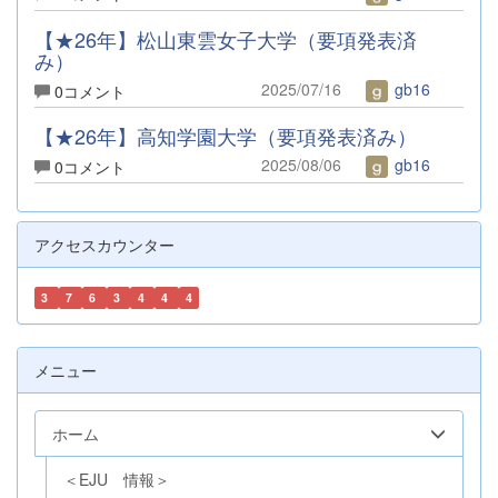
【★26年】松山東雲女子大学（要項発表済
み）
2025/07/16
gb16
0コメント
【★26年】高知学園大学（要項発表済み）
2025/08/06
gb16
0コメント
アクセスカウンター
3
7
6
3
4
4
4
メニュー
ホーム
＜EJU 情報＞