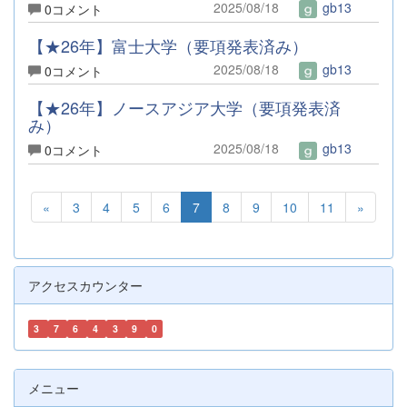
2025/08/18
gb13
0コメント
【★26年】富士大学（要項発表済み）
2025/08/18
gb13
0コメント
【★26年】ノースアジア大学（要項発表済
み）
2025/08/18
gb13
0コメント
«
3
4
5
6
7
8
9
10
11
»
アクセスカウンター
3
7
6
4
3
9
0
メニュー