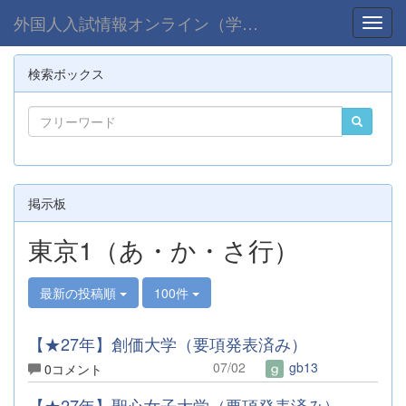
外国人入試情報オンライン（学部）
Toggl
検索ボックス
掲示板
東京1（あ・か・さ行）
最新の投稿順
100件
【★27年】創価大学（要項発表済み）
07/02
gb13
0コメント
【★27年】聖心女子大学（要項発表済み）